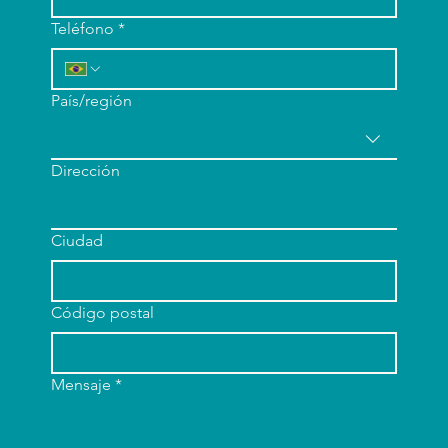
Teléfono
*
Dirección de varias líneas
País/región
Dirección
Ciudad
Código postal
Mensaje
*