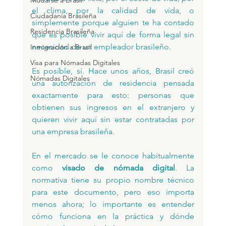
Mudarse a Brasil
el clima, por la calidad de vida, o 
Ciudadanía Brasileña
simplemente porque alguien te ha contado 
Residencia Brasileña
que es posible vivir aquí de forma legal sin 
necesidad de un empleador brasileño.
Inmigración a Brasil
Visa para Nómadas Digitales
Es posible, sí. Hace unos años, Brasil creó 
Nómadas Digitales
una autorización de residencia pensada 
exactamente para esto: personas que 
obtienen sus ingresos en el extranjero y 
quieren vivir aquí sin estar contratadas por 
una empresa brasileña. 
En el mercado se le conoce habitualmente 
como 
visado de nómada digital
. La 
normativa tiene su propio nombre técnico 
para este documento, pero eso importa 
menos ahora; lo importante es entender 
cómo funciona en la práctica y dónde 