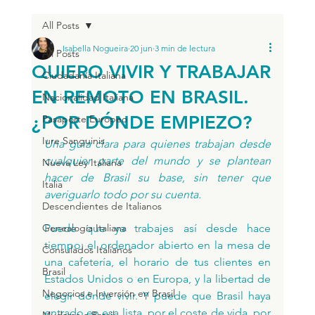
All Posts
Isabella Nogueira
20 jun
3 min de lectura
All Posts
QUIERO VIVIR Y TRABAJAR
Ciudadanía Italiana
EN REMOTO EN BRASIL.
Nacionalidad Italiana
¿POR DÓNDE EMPIEZO?
Pasaporte Europeo
Iure Sanguinis
Una guía clara para quienes trabajan desde 
cualquier parte del mundo y se plantean 
Nueva Ley Italiana
hacer de Brasil su base, sin tener que 
Italia
averiguarlo todo por su cuenta.
Descendientes de Italianos
Genealogía Italiana
Puede que ya trabajes así desde hace 
tiempo: el ordenador abierto en la mesa de 
Consulados Italianos
una cafetería, el horario de tus clientes en 
Brasil
Estados Unidos o en Europa, y la libertad de 
Negocios e Inversión en Brasil
elegir dónde vivir. Y puede que Brasil haya 
entrado en esa lista, por el coste de vida, por 