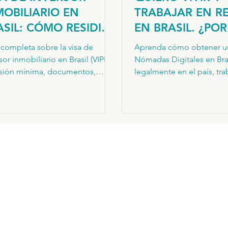
MOBILIARIO EN
TRABAJAR EN 
ASIL: CÓMO RESIDIR
EN BRASIL. ¿POR
GALMENTE
DÓNDE EMPIEZO
 completa sobre la visa de
Aprenda cómo obtener un
DIANTE INVERSIÓN
sor inmobiliario en Brasil (VIPER):
Nómadas Digitales en Brasi
 BIENES RAÍCES
rsión mínima, documentos,
legalmente en el país, tra
eso paso a paso y camino hacia
forma remota para cliente
esidencia permanente. Asesoría
extranjeros, comprender 
ica internacional por InHorizons.
requisitos de residencia y 
errores más comunes en la