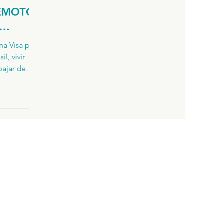
REMOTO
?
a Visa para
l, vivir
bajar de
s
los
evitar los
 solicitud.