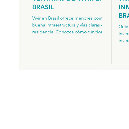
BRASIL
IN
BR
Vivir en Brasil ofrece menores costos,
LE
buena infraestructura y vías claras de
Guía
residencia. Conozca cómo funciona
ME
inver
el programa VIPER para inversores
EN
inve
extranjeros.
proc
la r
juríd