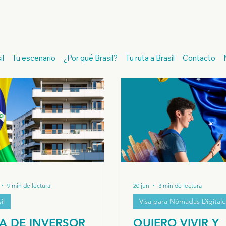
a
Pasaporte Europeo
Iure Sanguinis
Nueva Ley Italiana
il
Tu escenario
¿Por qué Brasil?
Tu ruta a Brasil
Contacto
asil
Negocios e Inversión en Brasil
Mudarse a Brasil
Ci
Nómadas Digitales
9 min de lectura
20 jun
3 min de lectura
il
Visa para Nómadas Digitale
SA DE INVERSOR
QUIERO VIVIR Y