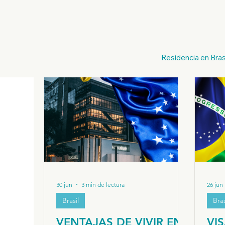
All Posts
Ciudadanía Italiana
Nacionalidad Italian
Residencia en Bras
Genealogía Italiana
Consulados Italianos
Br
Inmigración a Brasil
Visa para Nómadas Digitales
30 jun
3 min de lectura
26 jun
Brasil
Bras
VENTAJAS DE VIVIR EN
VI